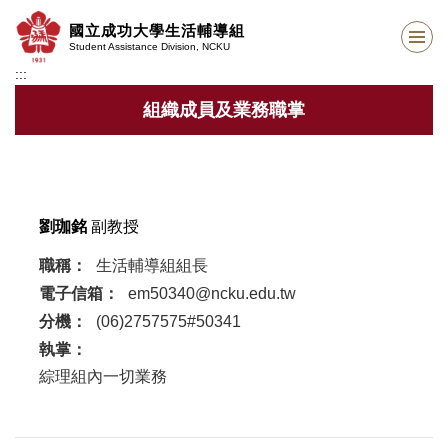
跳
國立成功大學生活輔導組
到
Student Assistance Division, NCKU
主
:::
要
內
組織成員及業務職掌
容
區
劉珈銘
副教授
職稱：
生活輔導組組長
電子信箱：
em50340@ncku.edu.tw
分機：
(06)2757575#50341
執掌：
綜理組內一切業務