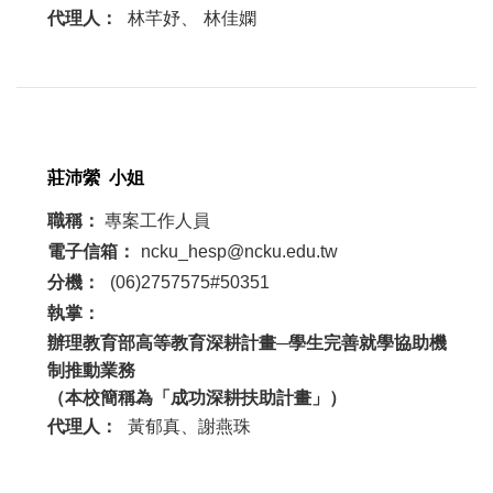
代理人：
林芊妤、
林佳嫻
莊沛縈
小姐
職稱：
專案工作人員
電子信箱：
ncku_hesp@ncku.edu.tw
分機：
(06)2757575#50351
執掌：
辦理教育部高等教育深耕計畫─學生完善就學協助機
制推動業務
（本校簡稱為「成功深耕扶助計畫」）
代理人
：
黃郁真、謝燕珠