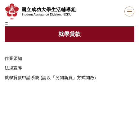
跳
國立成功大學生活輔導組
到
Student Assistance Division, NCKU
主
:::
要
內
就學貸款
容
區
作業須知
法規宣導
就學貸款申請系統 (請以「另開新頁」方式開啟)