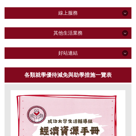
助學經濟支援
最新公告
線上服務
單位介紹
線上服務
學生工讀助學金
其他生活業務
組織成員及業務職掌
學生生活助學金
其他生活業務
法規與SOP
學務處辦理之全校性獎學金查詢系統
好站連結
晨曦助學金
新生支持辦公室
就學貸款申請系統
好站連結
安心就學濟助
學生請假
生輔組115學年度行事曆
各類資格學雜費減免系統(依身分減免)
各類就學優待減免與助學措施一覽表
就學貸款
學生兵役
常見Q&A
大專弱勢助學金申請系統(依家庭年所得減免)
個人化學職涯規劃系統(國立成功大學)
就學優待減免
學生申訴
業務統計
臨時工系統
內政部300億元中央擴大租金補貼專案計畫
校外租屋補助
學生操行獎懲
本組位置
成功深耕獎補助系統
臺銀就貸入口網
獎(助)學金申請
學生團體平安保險
114學年度助學措施手冊
本組助學金一覽表
學生身心就醫費用補助