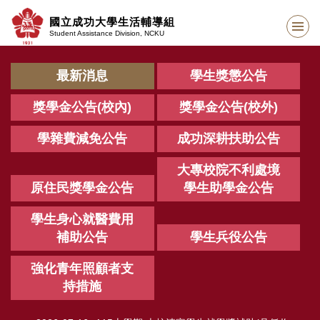
跳
國立成功大學生活輔導組
到
Student Assistance Division, NCKU
主
要
內
最新消息
學生獎懲公告
容
區
獎學金公告(校內)
獎學金公告(校外)
學雜費減免公告
成功深耕扶助公告
大專校院不利處境
原住民獎學金公告
學生助學金公告
學生身心就醫費用
補助公告
學生兵役公告
強化青年照顧者支
持措施