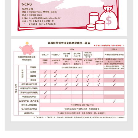
圓夢助學網
學生綜合資料
內政部役政司
臺南市政府民政局
此表
役男出境核准通知單查詢及列印系統
臺灣原住民族資訊資源網
生活輔導組facebook
急難救助 (校外資源)
低收入戶（學雜費全免）
中低收入戶（減免學雜費 60%）
身心障礙學生（減免學雜費 40% ～ 100%）
身心障礙人士子女（減免學雜費 40% ～ 100%）
特殊境遇家庭之子女（減免學雜費 60%）
大專校院弱勢學生助學金（當學年補助 5,000 ～ 20,000 元不等）
成功深耕扶助計畫
特殊教育學生獎補助
學產基金助學金
生活助學金（限大學部）
學生身心就醫補助
安心就學濟助方案
晨曦助學金
方案 A 包含以下對象與減免內容：
方案 B 為：
其餘助學措施包括：