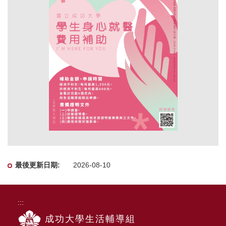
經濟不利生：每月最高 1,200 元
非經濟不利生：每月最高 600 元
申請書
診斷證明書
醫療收據或其他足資證明醫藥費用之文件
郵局存摺封面影本
學生身心就醫費用補助
補助金額：
申請期限：
自看診日起 6 個月內，向生輔組提出申請。
應備證明文件：
2026-08-10
:::
成功大學生活輔導組