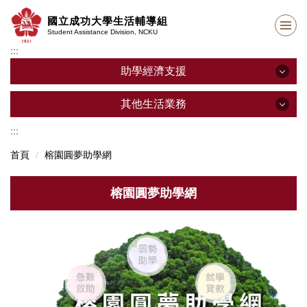
跳
國立成功大學生活輔導組
到
Student Assistance Division, NCKU
主
:::
要
內
助學經濟支援
容
區
助學經濟支援
其他生活業務
:::
其他生活業務
學生工讀助學金
首頁
榕園圓夢助學網
學生生活助學金
學生請假
榕園圓夢助學網
晨曦助學金
學生兵役
安心就學濟助
學生申訴
就學貸款
學生操行獎懲
就學優待減免
學生團體平安保險