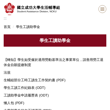
跳
國立成功大學生活輔導組
到
Student Assistance Division, NCKU
主
:::
要
內
首頁
學生工讀助學金
容
區
學生工讀助學金
【轉知】學生如受僱於適用勞動基準法之事業單位，請善用勞工退
休金自願提繳制度
法規
生輔組部分工時工讀生工作契約書 (PDF)
學生工讀工作紀錄表 (ODT)
工讀助學金申請履歷表 (ODT)
懶人包 (PDF)