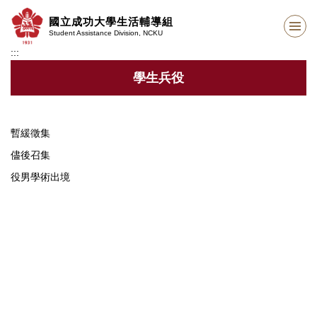
跳
國立成功大學生活輔導組
到
Student Assistance Division, NCKU
主
:::
要
內
學生兵役
容
區
暫緩徵集
儘後召集
役男學術出境