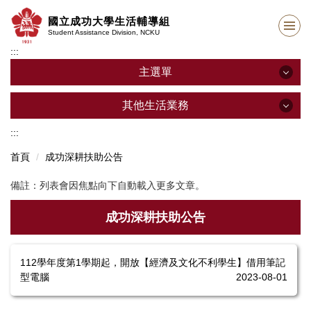
跳
國立成功大學生活輔導組
到
Student Assistance Division, NCKU
主
:::
要
內
主選單
容
區
主選單
其他生活業務
:::
其他生活業務
最新公告
首頁
成功深耕扶助公告
單位介紹
學生請假
備註：列表會因焦點向下⾃動載入更多文章。
組織成員及業務職掌
學生兵役
成功深耕扶助公告
法規與SOP
學生申訴
新生支持辦公室
112學年度第1學期起，開放【經濟及文化不利學生】借用筆記
學生操行獎懲
型電腦
2023-08-01
表單下載
學生團體平安保險